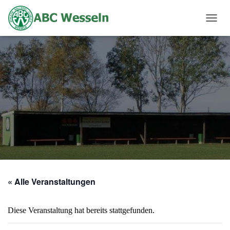
N
A
V
I
G
A
T
I
O
N
U
M
S
C
H
A
« Alle Veranstaltungen
L
T
E
Diese Veranstaltung hat bereits stattgefunden.
N