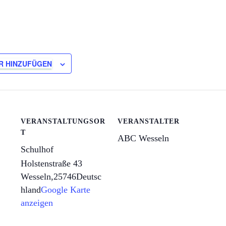
R HINZUFÜGEN
VERANSTALTUNGSOR
VERANSTALTER
T
ABC Wesseln
Schulhof
Holstenstraße 43
Wesseln
,
25746
Deutsc
hland
Google Karte
anzeigen