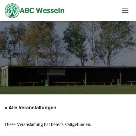
N
A
V
I
G
A
T
I
O
N
U
M
S
C
H
A
« Alle Veranstaltungen
L
T
E
Diese Veranstaltung hat bereits stattgefunden.
N