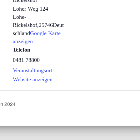
Rickelshof
Loher Weg 124
Lohe-
Rickelshof
,
25746
Deut
schland
Google Karte
anzeigen
Telefon
0481 78800
Veranstaltungsort-
Website anzeigen
en 2024