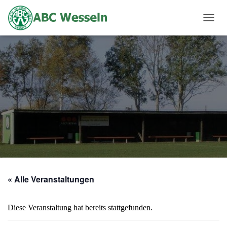
N
A
V
I
G
A
T
I
O
N
U
M
S
C
H
A
« Alle Veranstaltungen
L
T
E
Diese Veranstaltung hat bereits stattgefunden.
N